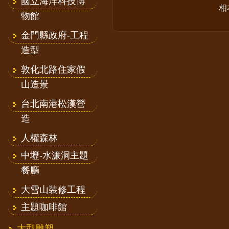
國立海洋科技博
相
物館
金門縣政府-工程
造型
敦化北路住家假
山造景
台北南港松漢營
造
人權森林
中壢-水濂洞主題
餐廳
大雪山裝修工程
主題咖啡館
大型雕塑