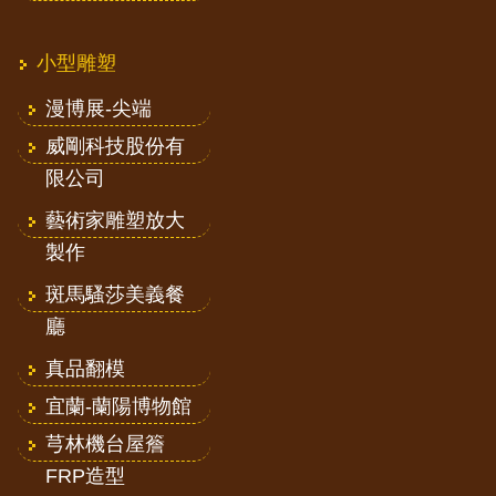
小型雕塑
漫博展-尖端
威剛科技股份有
限公司
藝術家雕塑放大
製作
斑馬騷莎美義餐
廳
真品翻模
宜蘭-蘭陽博物館
芎林機台屋簷
FRP造型