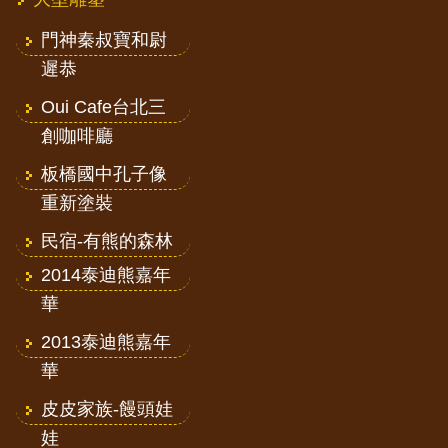
門神秦叔寶和尉
遲恭
Oui Cafe台北三
創咖啡廳
板橋國中孔子像
重新塗裝
民宿-有熊的森林
2014泰迪熊嘉年
華
2013泰迪熊嘉年
華
皮皮家族-饅頭娃
娃