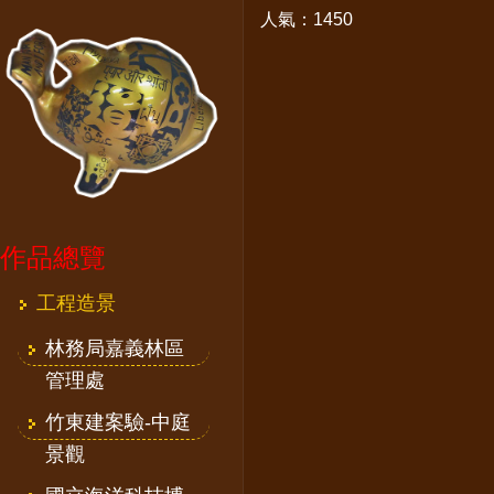
人氣：1450
作品總覽
工程造景
林務局嘉義林區
管理處
竹東建案驗-中庭
景觀