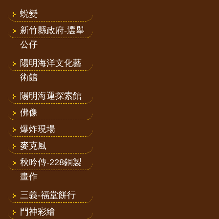
蛻變
新竹縣政府-選舉
公仔
陽明海洋文化藝
術館
陽明海運探索館
佛像
爆炸現場
麥克風
秋吟傳-228銅製
畫作
三義-福堂餅行
門神彩繪