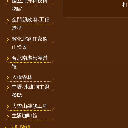
國立海洋科技博
相
物館
金門縣政府-工程
造型
敦化北路住家假
山造景
台北南港松漢營
造
人權森林
中壢-水濂洞主題
餐廳
大雪山裝修工程
主題咖啡館
大型雕塑