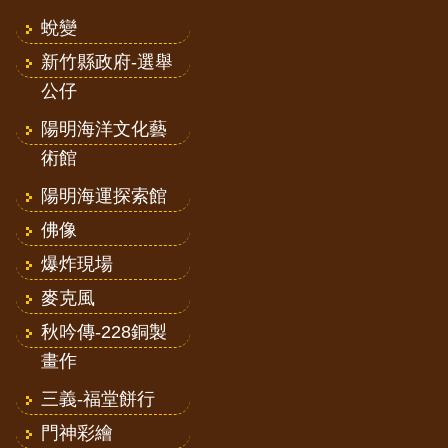
蛻變
新竹縣政府-選舉
公仔
陽明海洋文化藝
術館
陽明海運探索館
佛像
爆炸現場
麥克風
秋吟傳-228銅製
畫作
三義-福堂餅行
門神彩繪