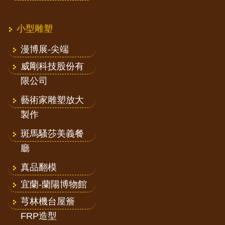
小型雕塑
漫博展-尖端
威剛科技股份有
限公司
藝術家雕塑放大
製作
斑馬騷莎美義餐
廳
真品翻模
宜蘭-蘭陽博物館
芎林機台屋簷
FRP造型