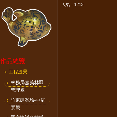
人氣：1213
作品總覽
工程造景
林務局嘉義林區
管理處
竹東建案驗-中庭
景觀