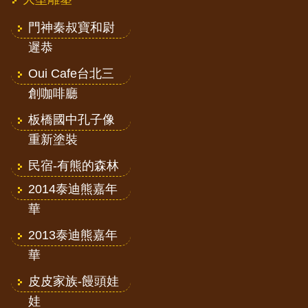
門神秦叔寶和尉
遲恭
Oui Cafe台北三
創咖啡廳
板橋國中孔子像
重新塗裝
民宿-有熊的森林
2014泰迪熊嘉年
華
2013泰迪熊嘉年
華
皮皮家族-饅頭娃
娃